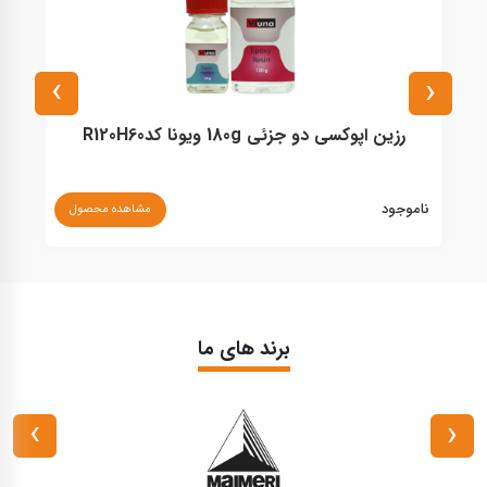
›
‹
رزین اپوکسی دو جزئی 180g ویونا کدR120H60
ناموجود
نا
مشاهده محصول
برند های ما
›
‹