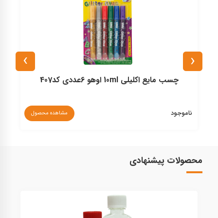
›
‹
چسب مایع اکلیلی 10ml اوهو 6عددی کد407
ناموجود
مشاهده محصول
۰
محصولات پیشنهادی