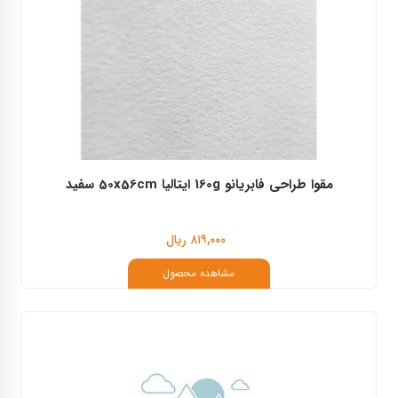
مقوا طراحی فابریانو 160g ایتالیا 50x56cm سفید
۸۱۹,۰۰۰ ریال
مشاهده محصول