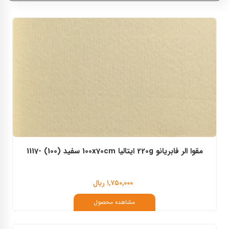
فابریانو
اشتنباخ
مقوا الر فابریانو 220g ایتالیا 100x70cm سفید (100) -1117
۱,۷۵۰,۰۰۰ ریال
مشاهده محصول