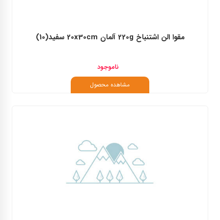
مقوا الن اشتنباخ 220g آلمان 20x30cm سفید(10)
ناموجود
مشاهده محصول