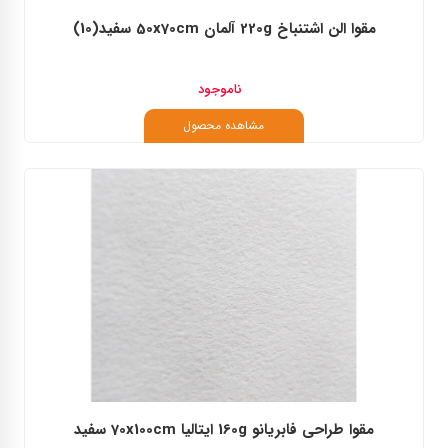
مقوا الن اشتنباخ 220g آلمان 50x70cm سفید(10)
ناموجود
مشاهده محصول
مقوا طراحی فابریانو 160g ایتالیا 70x100cm سفید