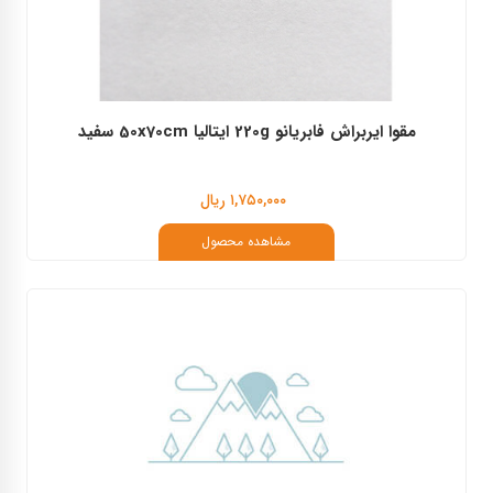
مقوا ایربراش فابریانو 220g ایتالیا 50x70cm سفید
۱,۷۵۰,۰۰۰ ریال
مشاهده محصول