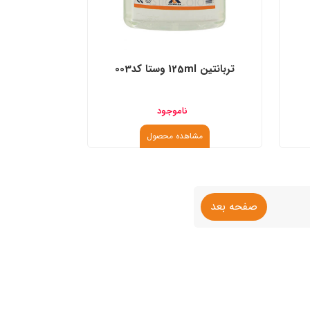
تربانتین 125ml وستا کد003
ناموجود
مشاهده محصول
صفحه بعد