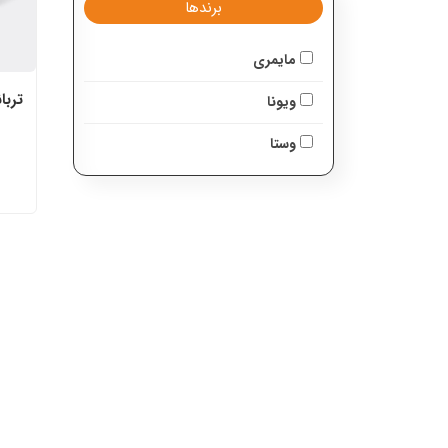
برندها
مایمری
ویونا
وستا