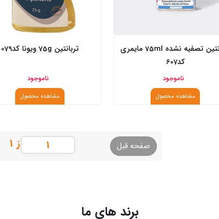
تربانتین تصفیه نشده 75ml مایمری
تربانتین 75g ویونا کد079
کد607
ناموجود
ناموجود
مشاهده محصول
مشاهده محصول
از ۱
صفحه قبل
برند های ما