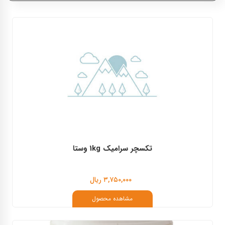
وستا
سوداکو
تکسچر سرامیک 1kg وستا
۳,۷۵۰,۰۰۰ ریال
مشاهده محصول