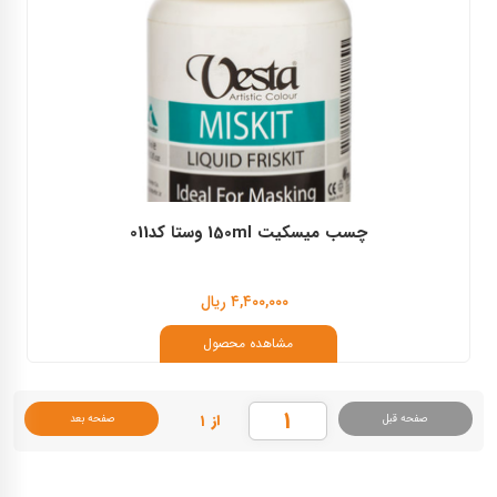
چسب میسکیت 150ml وستا کد011
۴,۴۰۰,۰۰۰ ریال
مشاهده محصول
از ۱
صفحه قبل
صفحه بعد