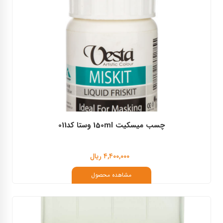
چسب میسکیت 150ml وستا کد011
۴,۴۰۰,۰۰۰ ریال
مشاهده محصول