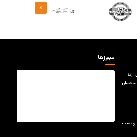
›
مجوزها
ن زند –
ساختمان
واتساپ