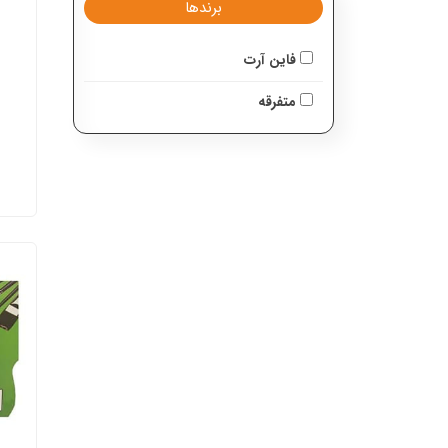
برندها
فاین آرت
متفرقه