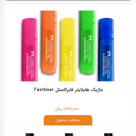
فابرکاستل
آرت لاین
اشنایدر
ماژیک هایلایتر فابرکاستل Textliner
۱,۷۸۰,۰۰۰ ریال
مشاهده محصول