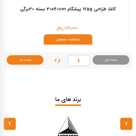
کاغذ طراحی 125g پیشگام 30x40cm بسته 30برگی
۱,۱۱۰,۰۰۰ ریال
مشاهده محصول
از ۲
صفحه قبل
صفحه بعد
برند های ما
›
‹