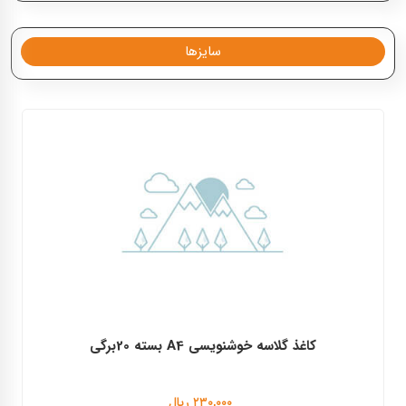
پیشگام
سایزها
مدل
طراحی
گرماژ
۷۵
سایز
30x40
کشور سازنده
ایران
برند
پیشگام
تعداد در واحد
بسته ۳۰ برگی
کاغذ گلاسه خوشنویسی A4 بسته 20برگی
۲۳۰,۰۰۰ ریال