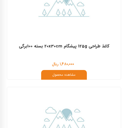
کاغذ طراحی 125g پیشگام 20x30cm بسته 100برگی
۱,۴۸۰,۰۰۰ ریال
مشاهده محصول