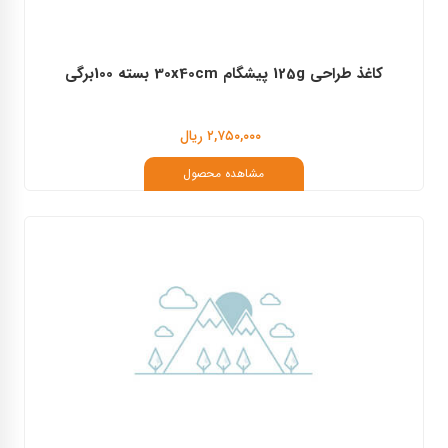
کاغذ طراحی 125g پیشگام 30x40cm بسته 100برگی
۲,۷۵۰,۰۰۰ ریال
مشاهده محصول