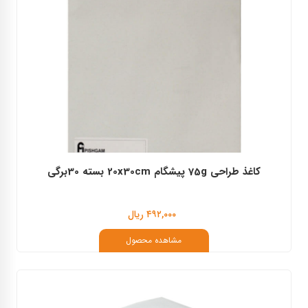
کاغذ طراحی 75g پیشگام 20x30cm بسته 30برگی
۴۹۲,۰۰۰ ریال
مشاهده محصول