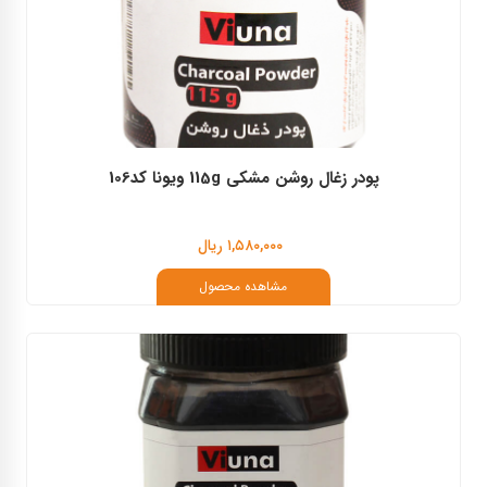
پودر زغال روشن مشکی 115g ویونا کد106
۱,۵۸۰,۰۰۰ ریال
مشاهده محصول