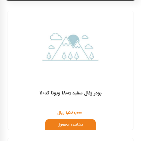
ویونا
کرتاکالر
پودر زغال سفید 180g ویونا کد110
۱,۵۸۰,۰۰۰ ریال
مشاهده محصول