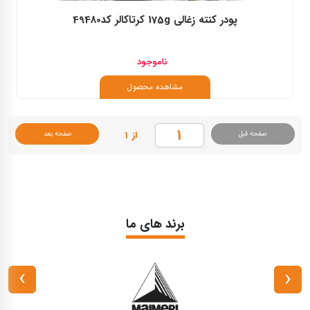
پودر کنته زغالی 175g کرتاکالر کد49480
ناموجود
مشاهده محصول
از ۱
صفحه قبل
صفحه بعد
برند های ما
›
‹