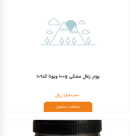
پودر زغال مشکی 100g ویونا کد109
۱,۵۸۰,۰۰۰ ریال
مشاهده محصول