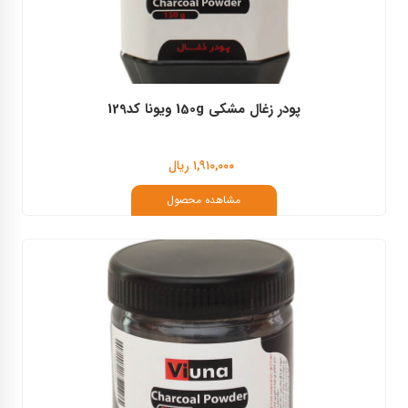
پودر زغال مشکی 150g ویونا کد129
۱,۹۱۰,۰۰۰ ریال
مشاهده محصول