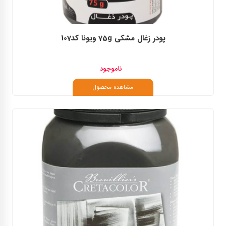
پودر زغال مشکی 75g ویونا کد107
ناموجود
مشاهده محصول