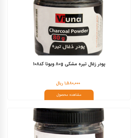
پودر زغال تیره مشکی 80g ویونا کد108
۱,۵۸۰,۰۰۰ ریال
مشاهده محصول