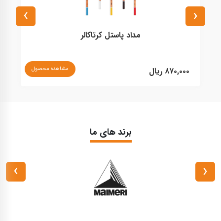
›
‹
مداد پاستل کرتاکالر
مشاهده محصول
۸۷۰,۰۰۰ ریال
۰
برند های ما
›
‹