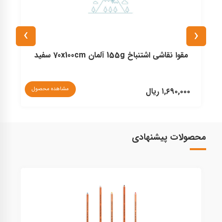
›
‹
مقوا نقاشی اشتنباخ 155g آلمان 70x100cm سفید
نا
مشاهده محصول
۱,۶۹۰,۰۰۰ ریال
محصولات پیشنهادی