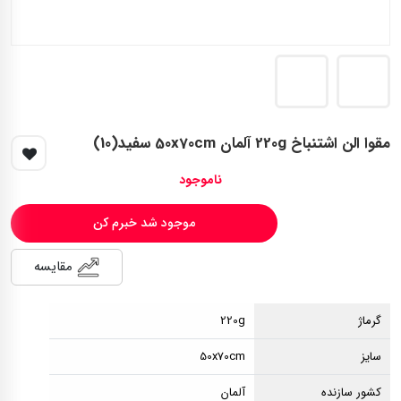
مقوا الن اشتنباخ 220g آلمان 50x70cm سفید(10)
ناموجود
موجود شد خبرم کن
مقایسه
گرماژ
220g
سایز
50x70cm
کشور سازنده
آلمان