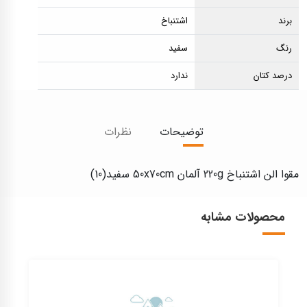
برند
اشتنباخ
رنگ
سفید
درصد کتان
ندارد
توضیحات
نظرات
مقوا الن اشتنباخ 220g آلمان 50x70cm سفید(10)
محصولات مشابه