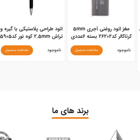
مغز اتود روغنی آجری 5mm
اتود طراحی پلاستیکی با گیره و
تراش 2.5mm کوه نور کد5905
کد107
ناموجود
ناموجود
مشاهده محصول
مشاهده محصول
برند های ما