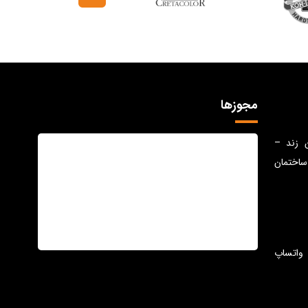
مجوزها
ن زند –
ساختمان
واتساپ