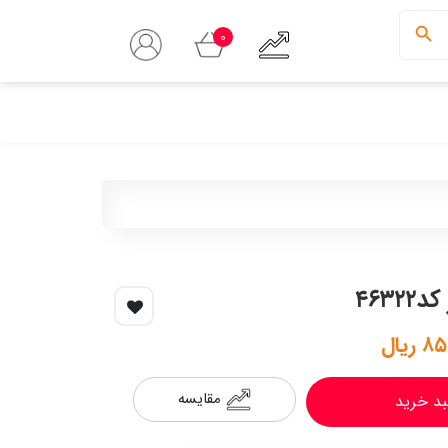
0
۴۶۳
ریال
مقایسه
بد خرید