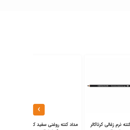
›
غالی کرتاکالر
مداد کنته روغنی سفید کرتاکالر
مداد کنته سخت ز