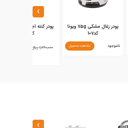
›
پودر زغال مشکی 75g ویونا
پودر کنته آجری 200g ویونا
پودر کنته قرمز 200g ویونا کد133
کد126
ناموجود
مشاهده محصول
۱,۳۷۷,۰۰۰ ریال
۱,۶۲۰,۰۰۰ ریال
مشاهده محصول
›