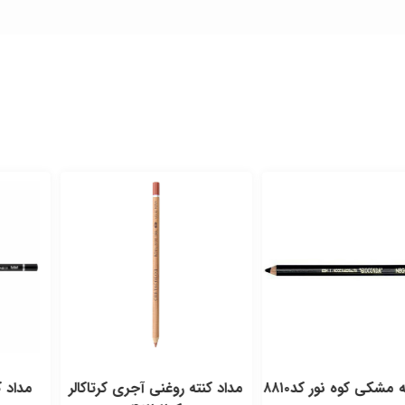
ه نور کد۸۸۱۰
مداد کنته روغنی آجری کرتاکالر
مداد کنته نرم ز