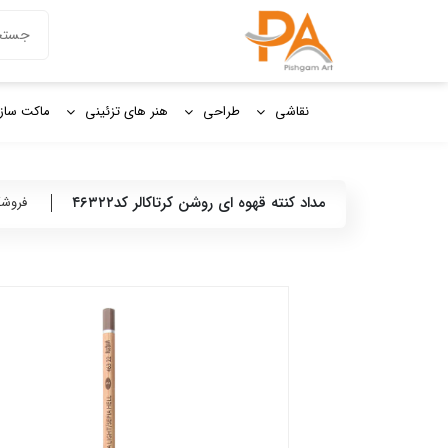
دکمه جستج
جستجو
برای:
نقاشی
طراحی
هنر های تزئینی
ماکت ساز
مداد کنته قهوه ای روشن کرتاکالر کد۴۶۳۲۲
فروشگ