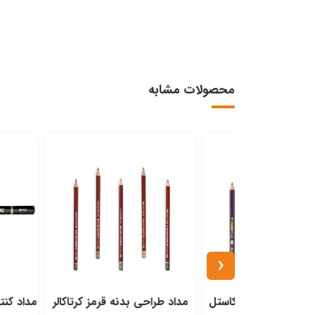
محصولات مشابه
‹
فابر فابرکاستل
مداد طراحی بدنه قرمز کرتاکالر
مداد کنته مشکی کو