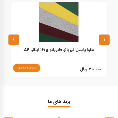
›
‹
مقوا پاستل تیزیانو فابریانو 160g ایتالیا A4
مشاهده محصول
۳۱۰,۰۰۰ ریال
۰
برند های ما