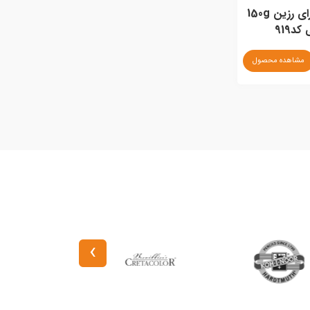
رنگ خمیری برای رزین 150g
کد919
مشاهده محصول
›