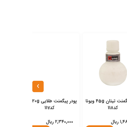
›
پودر پیگمنت تیتان 45g ویونا
پودر پیگمنت طلایی 20g ویونا
کد117
۲,۳۴۰,۰۰۰ ریال