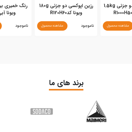
رزین اپوکسی دو جزئی 1.5kg
رزین اپوکسی دو جزئی 180g
ویونا کدR120H60
ویونا آبی 
ناموجود
ناموجود
مشاهده محصول
مشاهده محصول
برند های ما