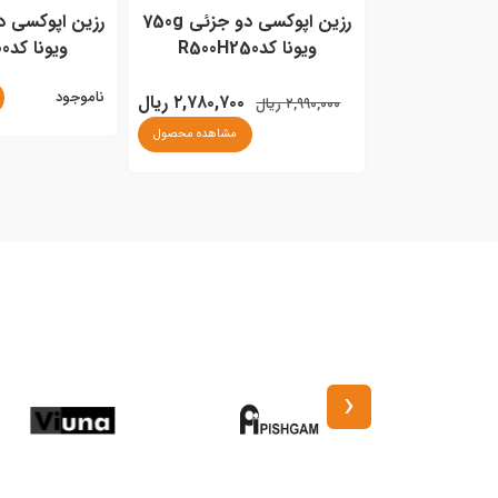
رزین اپوکسی دو جزئی 750g
ویونا کدR500H250
ویونا کدR1000H500
ناموجود
۲,۷۸۰,۷۰۰ ریال
۲,۹۹۰,۰۰۰ ریال
مشاهده محصول
‹