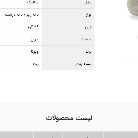
مدل
متالیک
نوع
دانه ریز / دانه درشت
وزن
۲۴ گرم
ساخت
ایران
برند
ویونا
بسته بندی
پت
لیست محصولات