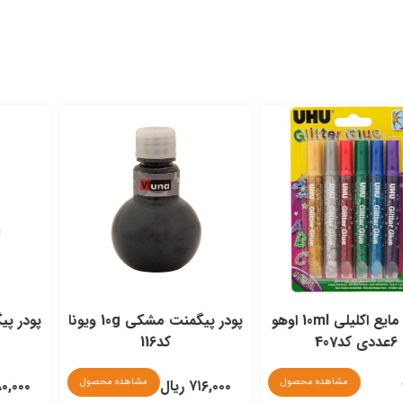
چسب مایع اکلیلی 10ml اوهو
پودر پیگمنت مشکی 10g ویونا
کد116
کد118
مشاهده محصول
مشاهده محصول
۷۱۶,۰۰۰ ریال
۱,۴۸۰,۰۰۰ ریال