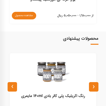
از ۱,۹۸۰,۰۰۰ - ۵,۰۵۰,۰۰۰ ریال
نا
مشاهده محصول
محصولات پیشنهادی
›
‹
رنگ اكريليک پلی كالر بادی 140ml مايمری