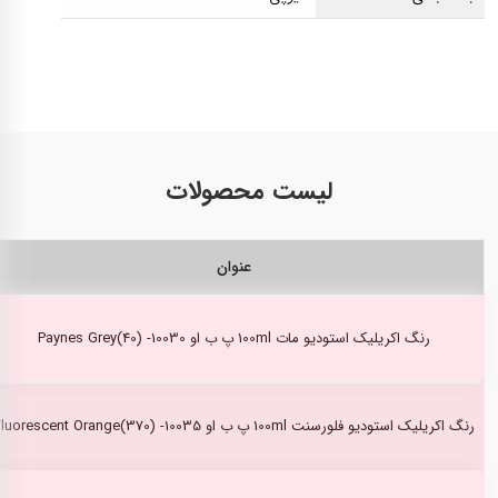
لیست محصولات
عنوان
رنگ اکریلیک استودیو مات 100ml پ ب او Paynes Grey(40) -10030
رنگ اکریلیک استودیو فلورسنت 100ml پ ب او Fluorescent Orange(370) -10035