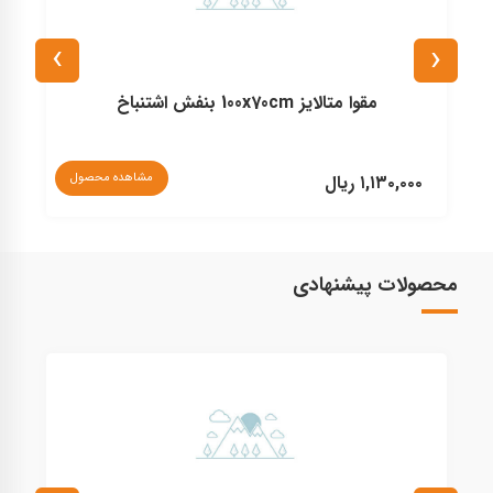
›
‹
مقوا متالایز 100x70cm بنفش اشتنباخ
نا
مشاهده محصول
۱,۱۳۰,۰۰۰ ریال
محصولات پیشنهادی