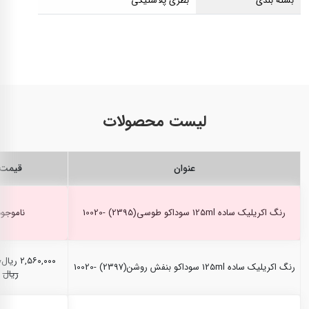
بسته بندی
بطری پلاستیکی
لیست محصولات
عنوان
قیمت
رنگ اکریلیک ساده 125ml سوداکو طوسی(2395) -10020
ناموجود
۲,۵۶۰,۰۰۰ ریال
۰
رنگ اکریلیک ساده 125ml سوداکو بنفش روشن(2397) -10020
ریال