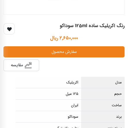
رنگ اكريليک ساده 125ml سوداكو
۲,۶۵۰,۰۰۰ ریال
سفارش محصول
مقایسه
مدل
اکریلیک
حجم
۱۲۵ میل
ساخت
ایران
برند
سوداکو