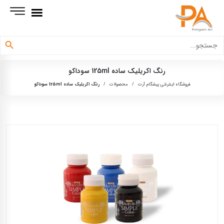
دکمه جستجو
جستجو
برای:
رنگ اكريليک ساده 125ml سوداكو
فروشگاه اینترنتی پیشگام آرت
/
محصولات
/
رنگ اكريليک ساده 125ml سوداكو