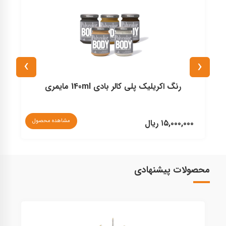
›
‹
رنگ اكريليک پلی كالر بادی 140ml مايمری
مشاهده محصول
۱۵,۰۰۰,۰۰۰ ریال
۰
محصولات پیشنهادی