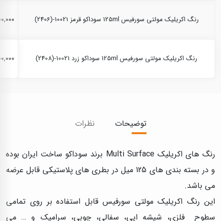
رنگ اکریلیک مولتی سورفیس 125ml سوداکو قرمز 10021-(2406)
,۲۰۰,۰۰۰
رنگ اکریلیک مولتی سورفیس 125ml سوداکو زرد 10021-(2408)
,۲۰۰,۰۰۰
توضیحات
نظرات
رنگ های اکریلیک Multi Surface برند سوداکو ساخت ایران بوده
و در بسته بندی های 125 میل در بطری های پلاستیکی قابل عرضه
می باشد.
این رنگ اكريليک مولتی سورفيس قابل استفاده بر روی تمامی
سطوح فلزی، شیشه ایی، سفالی، چوبی، سرامیک و … می