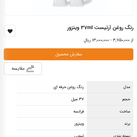
رنگ روغن آرتيست 37ml وينزور
از ۳,۷۵۰,۰۰۰ - ۱۳,۰۰۰,۰۰۰ ریال
سفارش محصول
مقایسه
مدل
رنگ روغن حرفه ای
حجم
۳۷ میل
ساخت
فرانسه
برند
وینزور
بسته بندی
تیوپی