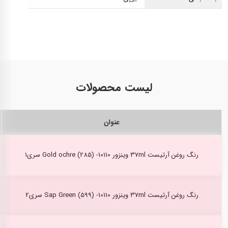
لیست محصولات
عنوان
رنگ روغن آرتیست 37ml وینزور Gold ochre (285) -10110 سری1
رنگ روغن آرتیست 37ml وینزور Sap Green (599) -10110 سری2