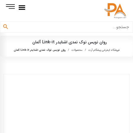
دکمه جستجو
جستجو
برای:
روان نويس نوک نمدی اشنايدر Link-it آلمان
فروشگاه اینترنتی پیشگام آرت
/
محصولات
/
روان نويس نوک نمدی اشنايدر Link-it آلمان