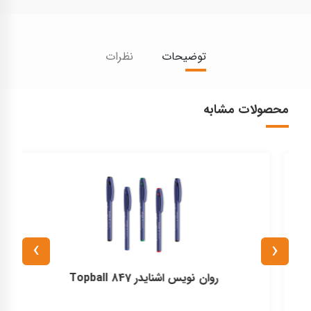
توضیحات
نظرات
محصولات مشابه
›
‹
روان نويس اشنايدر Topball 847