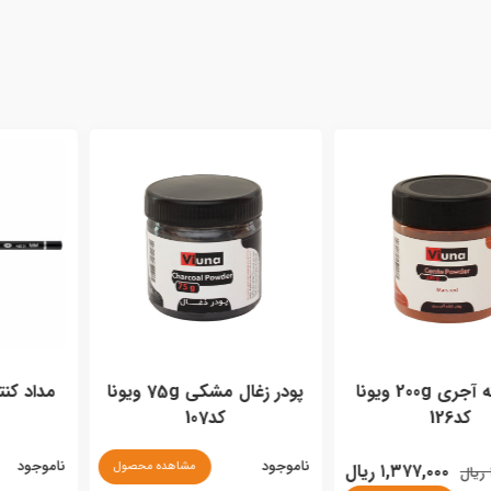
پودر کنته آجری 200g ویونا
پودر زغال مشکی 75g ویونا
مداد کنته نرم ز
کد107
۰۰۱
ناموجود
ناموجود
مشاهده محصول
۱,۳۷۷,۰۰۰ ریال