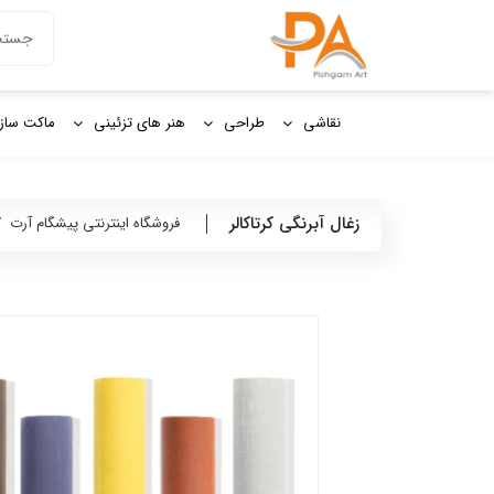
دکمه جستج
جستجو
برای:
نقاشی
طراحی
هنر های تزئینی
ماکت ساز
زغال آبرنگی کرتاکالر
فروشگاه اینترنتی پیشگام آرت
/