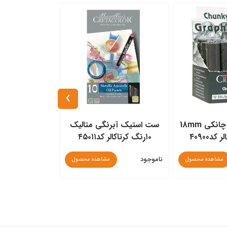
›
استیک گرافیت چانکی 18mm
ست استیک آبرنگی متالیک
د40900
۱۰رنگ کرتاکالر کد۴۵۰۱۱
کرتاکالر کد۰۱۰
ناموجود
ناموجود
مشاهده محصول
مشاهده محصول