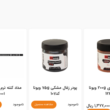
پودر کنته آجری 200g ویونا
پودر زغال مشکی 75g ویونا
مداد کنته نرم ز
کد107
۰۰۱
ناموجود
ناموجود
مشاهده محصول
۱,۳۷۷,۰۰۰ ریال