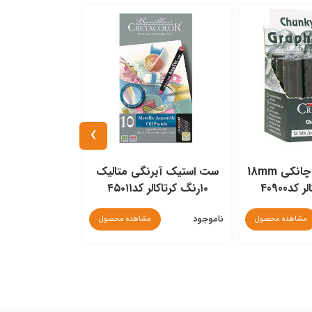
›
استیک گرافیت چانکی 18mm
ست استیک آبرنگی متالیک
د40900
۱۰رنگ کرتاکالر کد۴۵۰۱۱
کرتاکالر کد۰۱۰
ناموجود
ناموجود
مشاهده محصول
مشاهده محصول