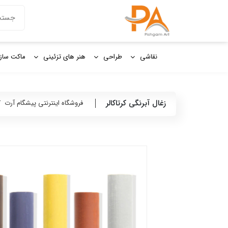
دکمه جستج
جستجو
برای:
نقاشی
طراحی
هنر های تزئینی
ماکت ساز
زغال آبرنگی کرتاکالر
فروشگاه اینترنتی پیشگام آرت
/