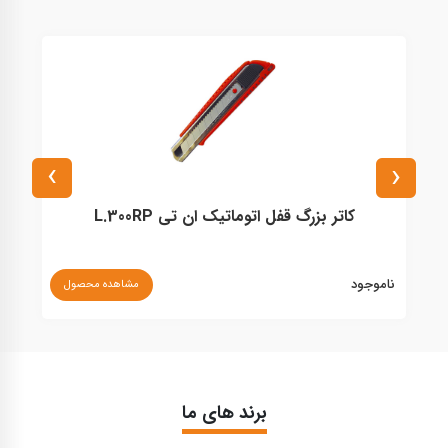
›
‹
کاتر بزرگ قفل اتوماتیک ان تی L.300RP
ناموجود
نا
مشاهده محصول
برند های ما