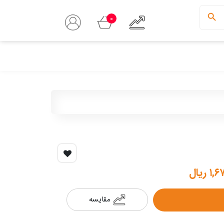
0
 ریال
مقایسه