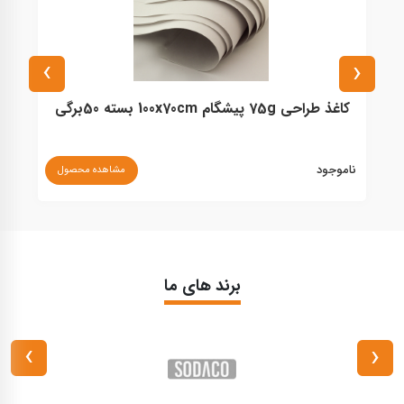
›
‹
کاغذ طراحی 75g پیشگام 100x70cm بسته 50برگی
ناموجود
مشاهده محصول
۰
برند های ما
›
‹