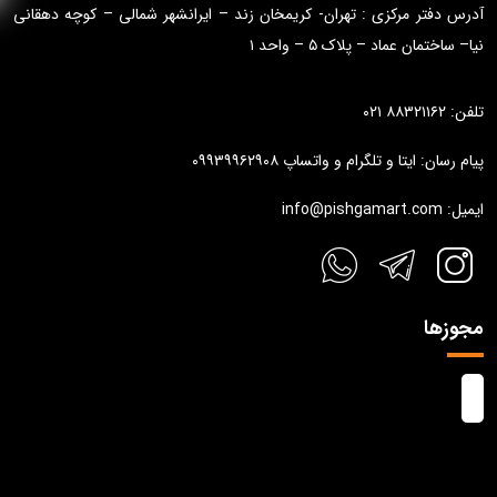
آدرس دفتر مرکزی : تهران- کریمخان زند – ایرانشهر شمالی – کوچه دهقانی
نیا– ساختمان عماد – پلاک ۵ – واحد ۱
تلفن: ۸۸۳۲۱۱۶۲ ۰۲۱
پیام رسان: ایتا و تلگرام و واتساپ ۰۹۹۳۹۹۶۲۹۰۸
ایمیل: info@pishgamart.com
مجوزها