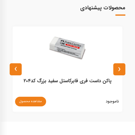
محصولات پیشنهادی
›
‹
پاکن داست فری فابرکاستل سفید بزرگ کد۲۰۴
ناموجود
مشاهده محصول
۰