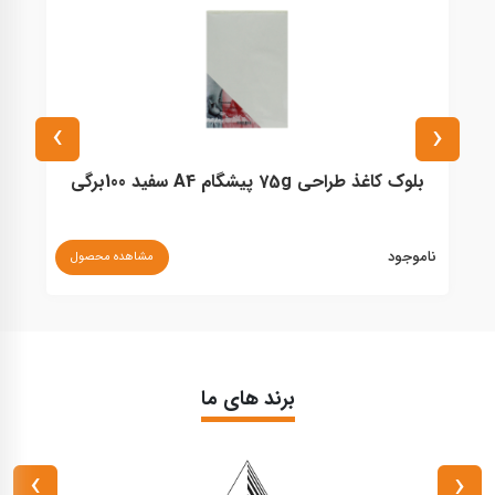
›
‹
بلوک کاغذ طراحی 75g پیشگام A4 سفید 100برگی
کا
ناموجود
نا
مشاهده محصول
برند های ما
›
‹