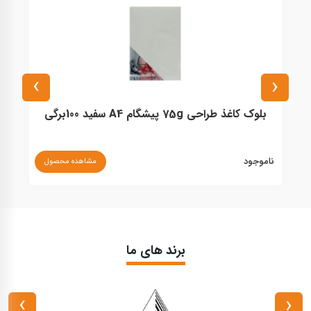
›
‹
بلوک کاغذ طراحی 75g پیشگام A4 سفید 100برگی
کا
ناموجود
نا
مشاهده محصول
برند های ما
›
‹