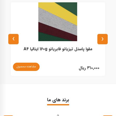
›
‹
مقوا پاستل تیزیانو فابریانو 160g ایتالیا A4
مشاهده محصول
۳۱۰,۰۰۰ ریال
۰
برند های ما