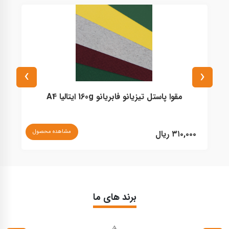
›
‹
مقوا پاستل تیزیانو فابریانو 160g ایتالیا A4
مشاهده محصول
۳۱۰,۰۰۰ ریال
۰
برند های ما