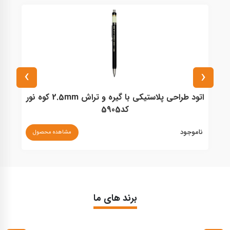
›
‹
اتود طراحی پلاستیکی با گیره و تراش 2.5mm کوه نور
کد5905
ناموجود
نا
مشاهده محصول
برند های ما