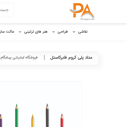
دکمه جستج
جستجو
برای:
نقاشی
طراحی
هنر های تزئینی
ماکت ساز
مداد پلی کروم فابرکاستل
فروشگاه اینترنتی پیشگام 