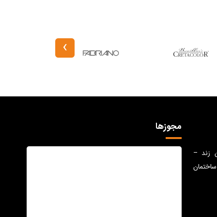
›
مجوزها
ن زند –
ساختمان