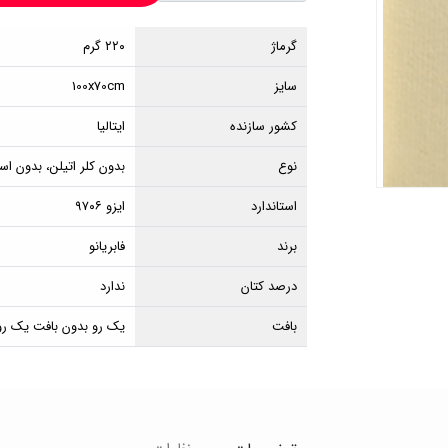
گرماژ
۲۲۰ گرم
سایز
100x70cm
کشور سازنده
ایتالیا
نوع
بدون کلر اتیلن، بدون اس
استاندارد
ایزو ۹۷۰۶
برند
فابریانو
درصد کتان
ندارد
بافت
یک رو بدون بافت یک رو 