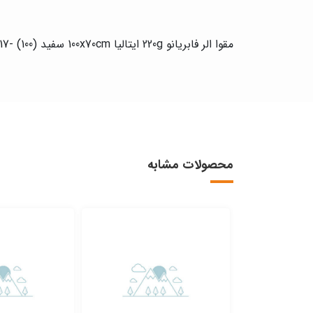
مقوا الر فابریانو 220g ایتالیا 100x70cm سفید (100) -1117
محصولات مشابه