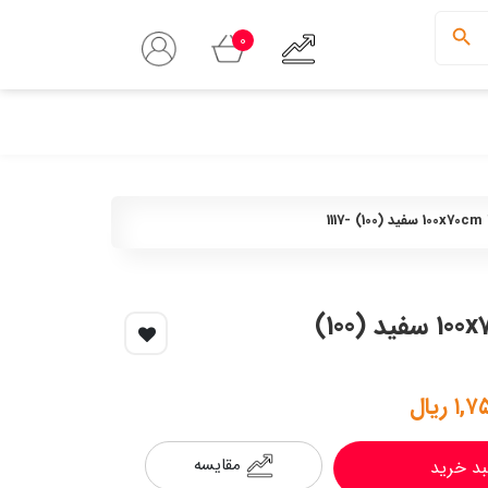
0
مقوا الر فابریانو 220g ایتالیا 100x70cm سفید (100)
 ریال
مقایسه
بد خرید