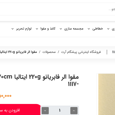
و
ی
خطاطی
مجسمه سازی
کاغذ و مقوا
لوازم تحریر
فروشگاه اینترنتی پیشگام آرت
/
محصولات
/
مقوا الر فابریانو 220g ایتالیا 100x70cm سفید (100) -1117
-1117
۱,۷۵۰,۰۰۰
افزودن به س