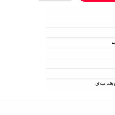
ید
بافت میله ای