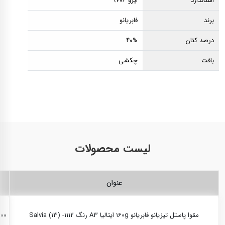
استاندارد
ایزو ۹۷۰۶
برند
فابریانو
درصد کتان
۴۰%
بافت
چکشی
لیست محصولات
عنوان
مقوا پاستل تیزیانو فابریانو 160g ایتالیا A3 رنگ Salvia (13) -1112
,۰۰۰