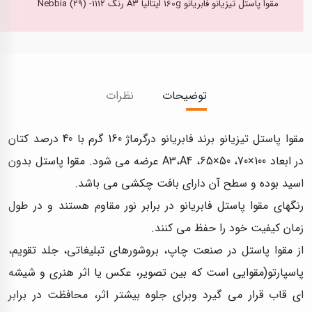
مقوا پاستل تیزیانو فابریانو 160g ایتالیا A3 رنگ Nebbia (29) -1112
توضیحات
نظرات
مقوا پاستل تیزیانو برند فابریانو درگرماژ 160 گرم با 40 درصد کتان
در ابعاد 100×70، 50×65، A3،A4 عرضه می شود. مقوا پاستل بدون
اسید بوده و سطح آن دارای بافت چکشی می باشد.
رنگهای مقوا پاستل فابریانو در برابر نور مقاوم هستند و در طول
زمان کیفیت خود را حفظ می کنند.
از مقوا پاستل در صنعت چاپ، بروشورهای تبلیغاتی، جلد تقویم،
پاسپارتو(مقوایی است که بین تصویر، عکس یا اثر هنری و شیشه
ای قاب قرار می گیرد وبرای جلوه بیشتر اثر، محافظت در برابر