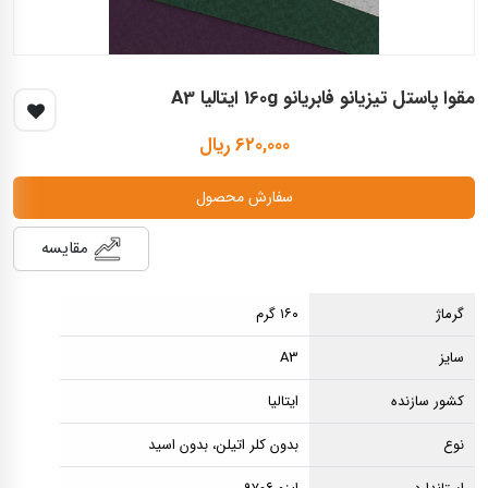
مقوا پاستل تیزیانو فابریانو 160g ایتالیا A3
۶۲۰,۰۰۰ ریال
سفارش محصول
مقایسه
گرماژ
۱۶۰ گرم
سایز
A3
کشور سازنده
ایتالیا
نوع
بدون کلر اتیلن، بدون اسید