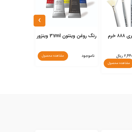
›
 خرم
رنگ روغن وينتون 37ml وينزور
رنگ روغن 37ml وستا
ناموجود
مشاهده محصول
۲,۵۰۰,۰۰۰ ریال
مشاهده محصول