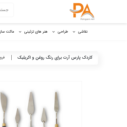
دکمه جستج
جستجو
برای:
نقاشی
طراحی
هنر های تزئینی
ماکت ساز
کاردک پارس آرت برای رنگ روغن و اکریلیک
فرو