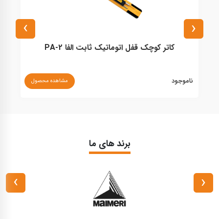
›
‹
کاتر کوچک قفل اتوماتیک ثابت الفا PA-2
ناموجود
نا
مشاهده محصول
برند های ما
›
‹