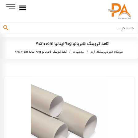
دکمه جستجو
جستجو
برای:
کاغذ کروینگ فابریانو 90g ایتالیا 70x100cm
فروشگاه اینترنتی پیشگام آرت
/
محصولات
/
کاغذ کروینگ فابریانو 90g ایتالیا 70x100cm