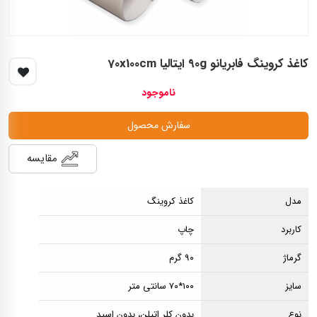
کاغذ کروینگ فابریانو 90g ایتالیا 70x100cm
ناموجود
سفارش محصول
مقایسه
مدل
کاغذ کروینگ
کاربرد
چاپ
گرماژ
۹۰ گرم
سایز
۱۰۰*۷۰ سانتی متر
نوع
بدون کلر اتیلن، بدون اسید