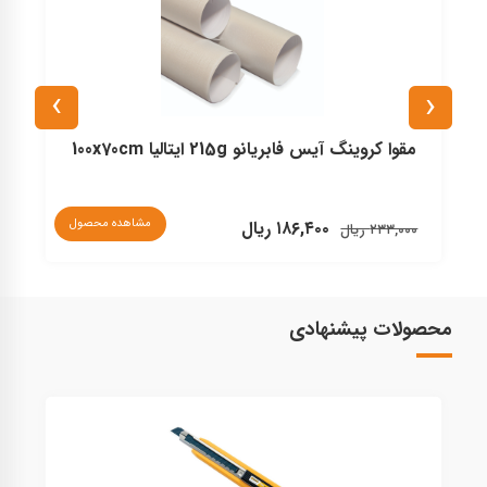
›
‹
مقوا کروینگ آیس فابریانو 215g ایتالیا 100x70cm
مشاهده محصول
۱۸۶,۴۰۰ ریال
۰
۲۳۳,۰۰۰ ریال
محصولات پیشنهادی