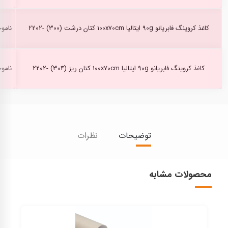
کاغذ کروینگ فابریانو 90g ایتالیا 100x70cm کتان درشت (300) -2202
نامو
کاغذ کروینگ فابریانو 90g ایتالیا 100x70cm کتان ریز (304) -2202
نامو
توضیحات
نظرات
محصولات مشابه