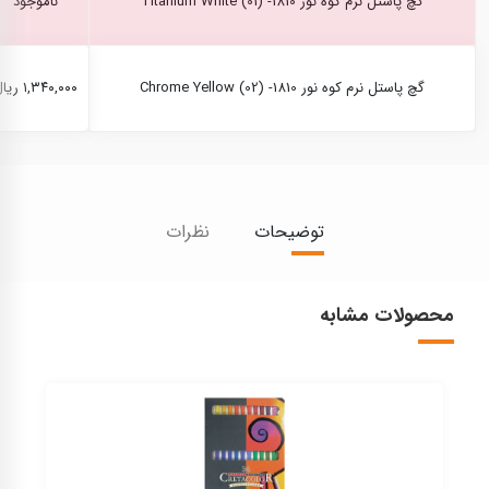
گچ پاستل نرم کوه نور Titanium White (01) -1810
ناموجود
گچ پاستل نرم کوه نور Chrome Yellow (02) -1810
۱,۳۴۰,۰۰۰ ریال
توضیحات
نظرات
محصولات مشابه