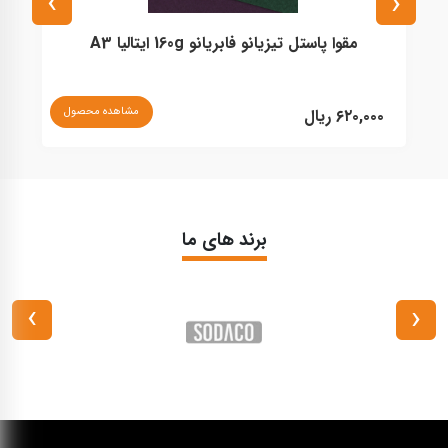
›
‹
مقوا پاستل تیزیانو فابریانو 160g ایتالیا A3
مشاهده محصول
۶۲۰,۰۰۰ ریال
۰
برند های ما
›
‹