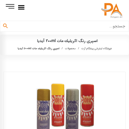
دکمه جستجو
جستجو
برای:
اسپری رنگ اكريليك مات 200ml آيديا
فروشگاه اینترنتی پیشگام آرت
/
محصولات
/
اسپری رنگ اكريليك مات 200ml آيديا