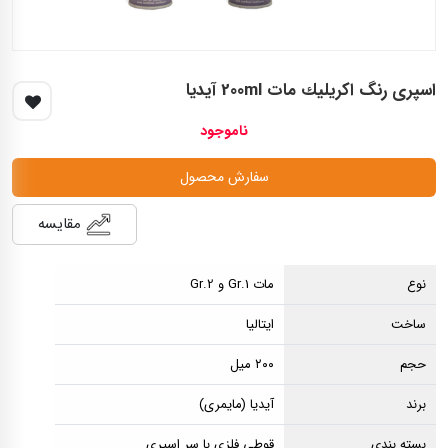
اسپری رنگ اكريليك مات 200ml آيديا
ناموجود
سفارش محصول
مقایسه
نوع
مات Gr.1 و Gr.2
ساخت
ایتالیا
حجم
۲۰۰ میل
برند
آیدیا (مایمری)
بسته بندی
قوطی فلزی با سر اسپری