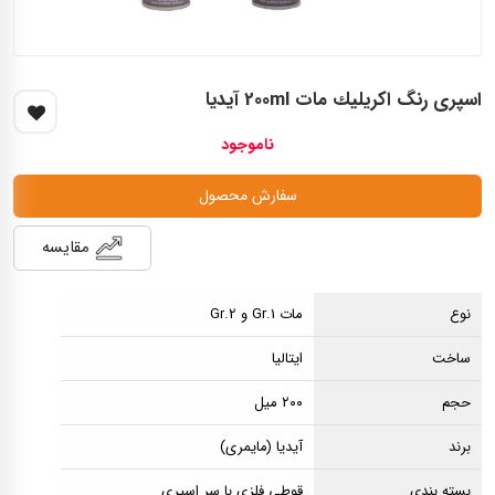
اسپری رنگ اكريليك مات 200ml آيديا
ناموجود
سفارش محصول
مقایسه
نوع
مات Gr.1 و Gr.2
ساخت
ایتالیا
حجم
۲۰۰ میل
برند
آیدیا (مایمری)
بسته بندی
قوطی فلزی با سر اسپری