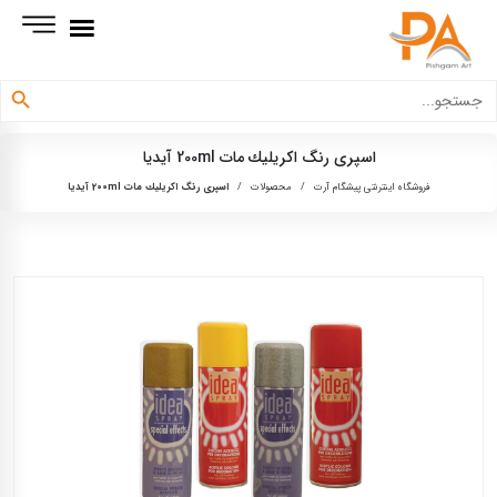
دکمه جستجو
جستجو
برای:
اسپری رنگ اكريليك مات 200ml آيديا
فروشگاه اینترنتی پیشگام آرت
/
محصولات
/
اسپری رنگ اكريليك مات 200ml آيديا