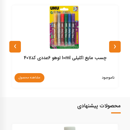
›
‹
چسب مایع اکلیلی 10ml اوهو 6عددی کد407
ناموجود
مشاهده محصول
۰
محصولات پیشنهادی