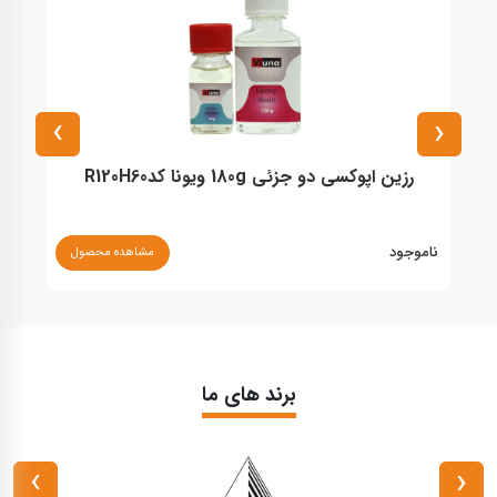
›
‹
رزین اپوکسی دو جزئی 180g ویونا کدR120H60
ناموجود
نا
مشاهده محصول
برند های ما
›
‹