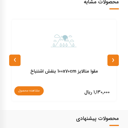
محصولات مشابه
›
‹
مقوا متالایز 100x70cm بنفش اشتنباخ
نا
مشاهده محصول
۱,۱۳۰,۰۰۰ ریال
محصولات پیشنهادی