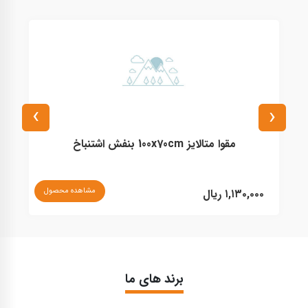
›
‹
مقوا متالایز 100x70cm بنفش اشتنباخ
نا
مشاهده محصول
۱,۱۳۰,۰۰۰ ریال
برند های ما