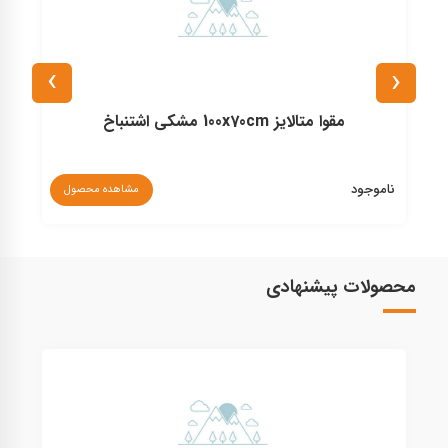
›
‹
مقوا متالایز 100x70cm مشکی اشتنباخ
ناموجود
مشاهده محصول
۰
محصولات پیشنهادی