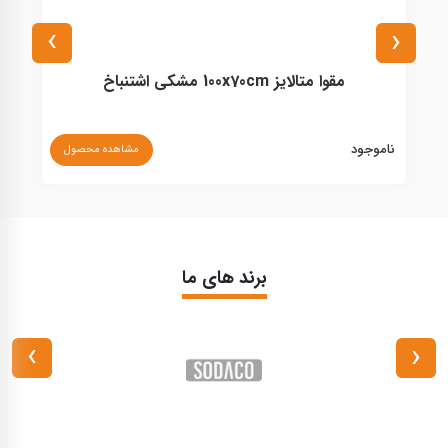
›
‹
مقوا متالایز 100x70cm مشکی اشتنباخ
ناموجود
مشاهده محصول
۰
برند های ما
›
‹