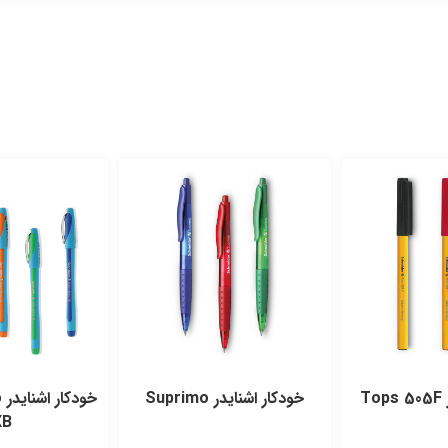
T
خودکار اشنایدر Suprimo
خ
XB