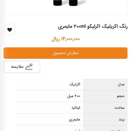
رنگ اكريليک اكرليكو 200ml مايمری
۱۴,۰۰۰,۰۰۰ ریال
سفارش محصول
مقایسه
مدل
اکرلیک
حجم
۲۰۰ میل
ساخت
ایتالیا
برند
مایمری