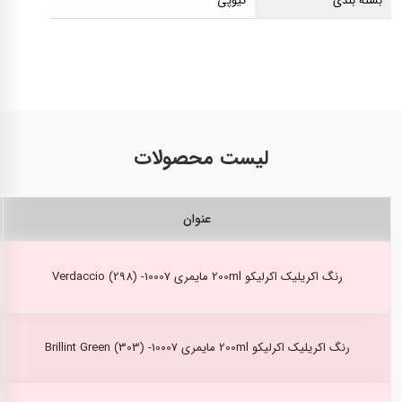
بسته بندی
تیوپی
لیست محصولات
عنوان
رنگ اکریلیک اکرلیکو 200ml مایمری Verdaccio (298) -10007
رنگ اکریلیک اکرلیکو 200ml مایمری Brillint Green (303) -10007