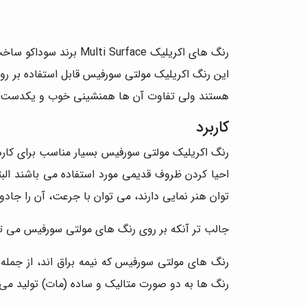
رنگ های اکریلیک Multi Surface برند سوداکو ساخت ایران بوده و در بسته بندی های 125 میل در بطری های پلاستیکی قابل عرضه می باشد.
این رنگ اكريليک مولتی سورفيس قابل استفاده بر
هستند ولی تفاوت آن ها همنشینی خوب و یکدست 
کاربرد
رنگ اكريليک مولتی سورفيس بسیار مناسب برای کارها
احیا کردن ظروف قدیمی مورد استفاده می باشند البت
توان هنر نمایی دارند، می توان با جرعت، آن را جادو
جالب تر آنکه بر روی رنگ های مولتی سورفيس می توان 
رنگ های مولتی سورفیس که نیمه براق اند، از جمله 
رنگ ها به دو صورت متاليک و ساده (مات) تولید می ش