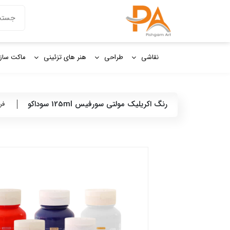
دکمه جستج
جستجو
برای:
نقاشی
طراحی
هنر های تزئینی
ماکت ساز
رنگ اكريليک مولتی سورفيس 125ml سوداكو
فر