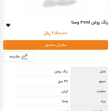
رنگ روغن 37ml وستا
۲,۵۰۰,۰۰۰ ریال
سفارش محصول
مقایسه
مدل
رنگ روغن
حجم
۳۷ میل
ساخت
ایران
برند
وستا