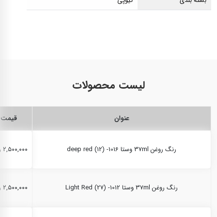
بسته بندی
تیوپی
لیست محصولات
عنوان
قیمت
رنگ روغن 37ml وستا deep red (12) -1016
۲,۵۰۰,۰۰۰ ریال
رنگ روغن 37ml وستا Light Red (27) -1012
۲,۵۰۰,۰۰۰ ریال