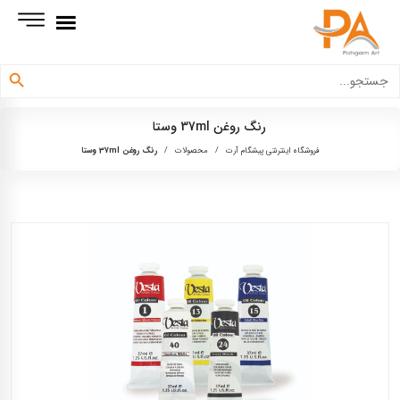
دکمه جستجو
جستجو
برای:
رنگ روغن 37ml وستا
فروشگاه اینترنتی پیشگام آرت
/
محصولات
/
رنگ روغن 37ml وستا