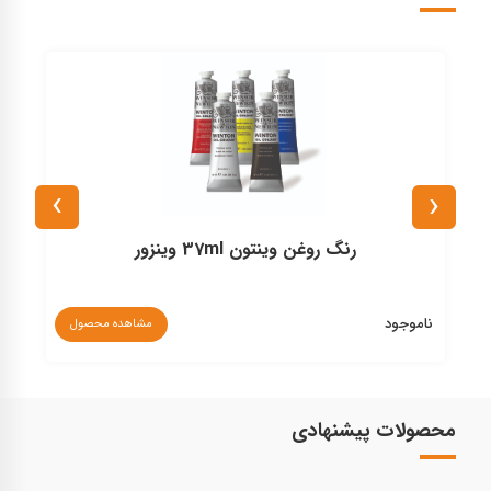
›
‹
رنگ روغن وينتون 37ml وينزور
ناموجود
مشاهده محصول
۰
محصولات پیشنهادی