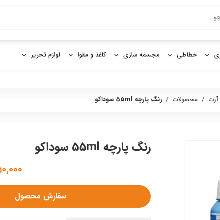
و
ی
خطاطی
مجسمه سازی
کاغذ و مقوا
لوازم تحریر
 آرت
/
محصولات
/
رنگ پارچه 55ml سوداكو
رنگ پارچه 55ml سوداكو
۱,۷۵۰,۰۰۰
سفارش محصول