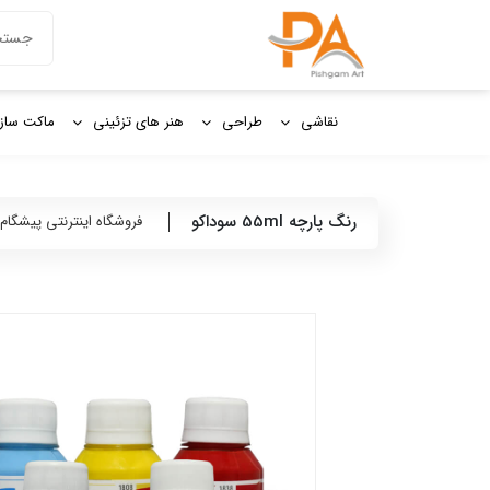
دکمه جستج
جستجو
برای:
نقاشی
طراحی
هنر های تزئینی
ماکت ساز
رنگ پارچه 55ml سوداكو
فروشگاه اینترنتی پیشگام