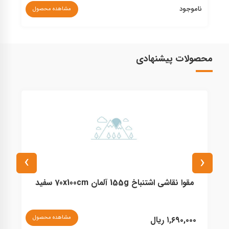
ناموجود
نا
مشاهده محصول
محصولات پیشنهادی
›
‹
مقوا نقاشی اشتنباخ 155g آلمان 70x100cm سفید
مشاهده محصول
۱,۶۹۰,۰۰۰ ریال
۰