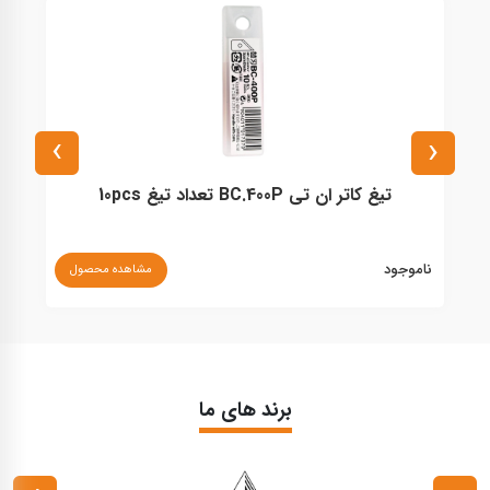
›
‹
تیغ کاتر ان تی BC.400P تعداد تیغ 10pcs
ناموجود
مشاهده محصول
۰
برند های ما