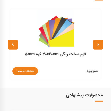
›
‹
فوم سخت رنگی 30x40cm کره 5mm
ناموجود
مشاهده محصول
۰
محصولات پیشنهادی